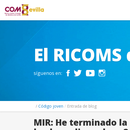
El RICOMS 
síguenos en:
Código joven
Entrada de blog
MIR: He terminado la 