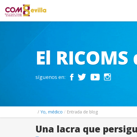
El RICOMS 
síguenos en:
Yo, médico
Entrada de blog
Una lacra que persigu