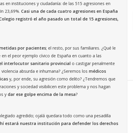
as en instituciones y ciudadanía: de las 515 agresiones en
 Un 23,69%.
Casi una de cada cuatro agresiones en España
 Colegio registró el año pasado un total de 15 agresiones,
ometidas por pacientes
; el resto, por sus familiares. ¿Qué le
e en el peor ejemplo cívico de España en cuanto a las
el interlocutor sanitario provincial
o castigar penalmente
 violencia absurda e inhumana? ¿Seremos los
médicos
icas
y, por ende, su agresión como delito? ¿Tendremos que
traciones y sociedad visibilicen este problema y nos hagan
os y
dar ese golpe encima de la mesa
?
 colegiado agredido; ojalá quedara todo como una pesadilla
hí estará nuestra institución para defender los derechos