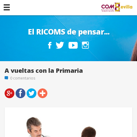
El RICOMS de pensar...
A vueltas con la Primaria
0 comentarios