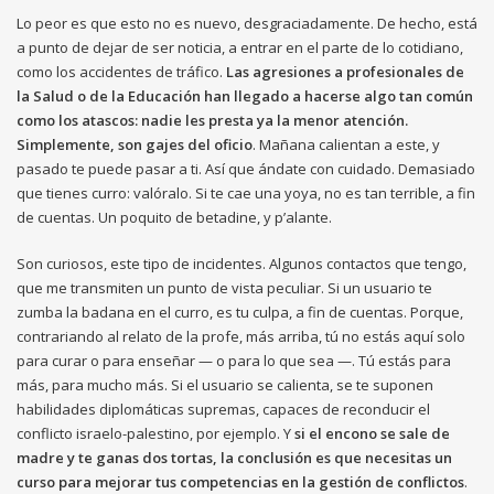
Lo peor es que esto no es nuevo, desgraciadamente. De hecho, está
a punto de dejar de ser noticia, a entrar en el parte de lo cotidiano,
como los accidentes de tráfico.
Las agresiones a profesionales de
la Salud o de la Educación han llegado a hacerse algo tan común
como los atascos: nadie les presta ya la menor atención.
Simplemente, son gajes del oficio
. Mañana calientan a este, y
pasado te puede pasar a ti. Así que ándate con cuidado. Demasiado
que tienes curro: valóralo. Si te cae una yoya, no es tan terrible, a fin
de cuentas. Un poquito de betadine, y p’alante.
Son curiosos, este tipo de incidentes. Algunos contactos que tengo,
que me transmiten un punto de vista peculiar. Si un usuario te
zumba la badana en el curro, es tu culpa, a fin de cuentas. Porque,
contrariando al relato de la profe, más arriba, tú no estás aquí solo
para curar o para enseñar — o para lo que sea —. Tú estás para
más, para mucho más. Si el usuario se calienta, se te suponen
habilidades diplomáticas supremas, capaces de reconducir el
conflicto israelo-palestino, por ejemplo. Y
si el encono se sale de
madre y te ganas dos tortas, la conclusión es que necesitas un
curso para mejorar tus competencias en la gestión de conflictos
.