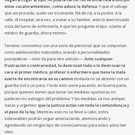
estos «acaloramientos», como aduce la defensa
. Y que el salvaje
que así procede, suele ser insolvente. Ná de ná, a la postre. A la
calle. Al hospital, otra vez, a visitar a su familiar, ante la aterrorizada
vista del turno de enfermería. A que les pregunte el tipo: «Llame al
médico de guardia, ahora mismo».
Termino: convivimos con una serie de personas que se comportan
como adolescentes malcriados, tirando a personalidades
psicopáticas —esto da para otro artículo—.
Ante cualquier
frustración o contrariedad, lo destrozan todo o le destrozan la
cara al primer médico, profesor o enfermero que tiene la mala
suerte de encontrarse en su camino
(todavía no se atreven con un
guardia civil o un juez). Y todo esto viene pasando, en buena parte,
porque quienes tienen que tomar las medidas oportunas no
padecen los estragos del problema. Y las medidas se nos antojan
claras y urgentes:
que la Justicia actúe con toda la contundencia y
el peso de la ley
. Mientras esto no se lleve a cabo, estos
indeseables podrán seguir amenazando, atemorizando y
agrediendo sin ningún tipo de consecuencias para estos actos tan
viles.