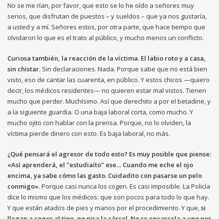
No se me rían, por favor, que esto se lo he oído a señores muy
serios, que disfrutan de puestos – y sueldos – que ya nos gustaría,
a usted y a mí. Señores estos, por otra parte, que hace tiempo que
olvidaron lo que es el trato al público, y mucho menos un conflicto.
Curiosa también, la reacción de la víctima. El labio roto y a casa,
sin chistar
. Sin declaraciones. Nada. Porque sabe que no está bien
visto, eso de cantar las cuarenta, en público. Y estos chicos —quiero
decir, los médicos residentes— no quieren estar mal vistos. Tienen
mucho que perder. Muchísimo. Así que derechito a por el betadine, y
a la siguiente guardia. O una baja laboral corta, como mucho. Y
mucho ojito con hablar con la prensa. Porque, no lo olviden, la
víctima pierde dinero con esto. Es baja laboral, no más.
¿Qué pensará el agresor de todo esto? Es muy posible que piense:
«Así aprenderá, el "estudiaíto" ese… Cuando me eche el ojo
encima, ya sabe cómo las gasto. Cuidadito con pasarse un pelo
conmigo»
. Porque casi nunca los cogen. Es casi imposible. La Policía
dice lo mismo que los médicos: que son pocos para todo lo que hay.
Y que están atados de pies y manos por el procedimiento. Y que,
si
llegan a coger al tipo, no pisa la cárcel. No se encarcela a uno por