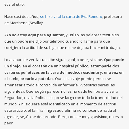
vez el otro.
Hace casi dos años,
se hizo viral la carta de Eva Romero
, profesora
de Marchena (Sevilla):
«
Yo no estoy aquí para aguantar
, y utilizo las palabras textuales
que un padre me dijo por teléfono cuando lo llamé para que
corrigiera la actitud de su hija, que no me dejaba hacer mi trabajo».
Lo acaban de ver: la cuestión sigue igual, o peor, si cabe.
Que puede
un tipejo, en el corazón de un hospital público, estamparle dos
certeros puñetazos en la cara del médico residente y, una vez en
el suelo, brearlo a patadas
. Que el salvaje puede permitirse
amenazar a todo el control de enfermería: «vosotras seréis las
siguientes». Que, según parece, no les ha dado tiempo a avisar a
Seguridad, ni a la Policía: el tipo se larga con toda la tranquilidad del
mundo. Y ni siquiera está identificado en el momento de escribir
este artículo: el familiar ingresado afirma no conocer de nada al
agresor, según se desprende. Pero, con ser muy gravísimo, no es lo
peor.